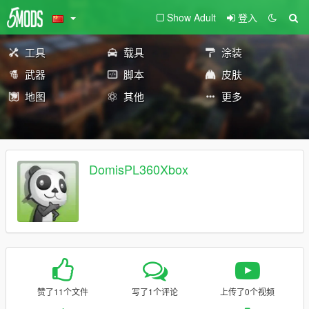
Show Adult
登入
工具
载具
涂装
武器
脚本
皮肤
地图
其他
更多
DomisPL360Xbox
赞了11个文件
写了1个评论
上传了0个视频