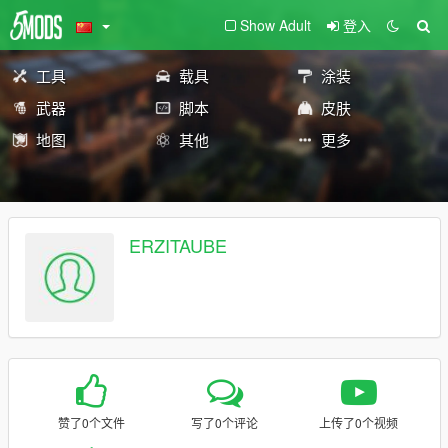
Show Adult
登入
工具
载具
涂装
武器
脚本
皮肤
地图
其他
更多
ERZITAUBE
赞了0个文件
写了0个评论
上传了0个视频