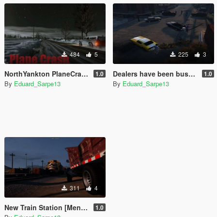
484
5
225
3
NorthYankton PlaneCrash (menyoo)
Dealers have been busted (Menyoo)
1.0
1.0
By
Eduard_Sarpe13
By
Eduard_Sarpe13
311
4
New Train Station [Menyoo]
1.0