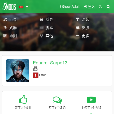
Show Adult
登入
工具
载具
涂装
武器
脚本
皮肤
地图
其他
更多
Eduard_Sarpe13
赞了0个文件
写了1个评论
上传了1个视频