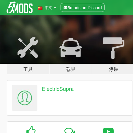
5mods on Discord
中文
工具
载具
涂装
ElectricSupra