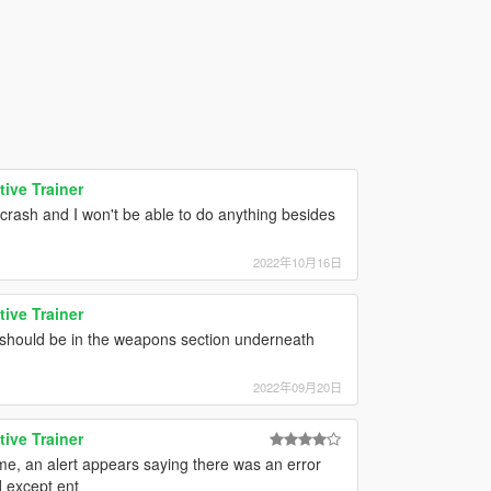
ive Trainer
l crash and I won't be able to do anything besides
2022年10月16日
ive Trainer
d should be in the weapons section underneath
2022年09月20日
ive Trainer
e, an alert appears saying there was an error
d except ent