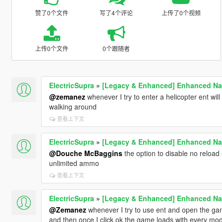
赞了0个文件
写了4个评论
上传了0个视频
上传0个文件
0个跟随者
ElectricSupra
»
[Legacy & Enhanced] Enhanced Nat
@zemanez
whenever I try to enter a helicopter ent wil
walking around
查看上下文
ElectricSupra
»
[Legacy & Enhanced] Enhanced Nat
@Douche McBaggins
the option to disable no reloa
unlimited ammo
查看上下文
ElectricSupra
»
[Legacy & Enhanced] Enhanced Nat
@Zemanez
whenever I try to use ent and open the gam
and then once I click ok the game loads with every mo