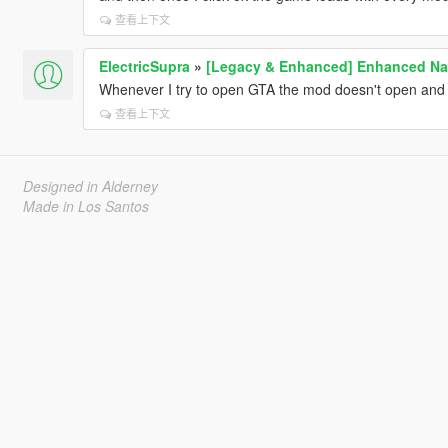
查看上下文
ElectricSupra
»
[Legacy & Enhanced] Enhanced Nat
Whenever I try to open GTA the mod doesn't open and it
查看上下文
Designed in Alderney
Made in Los Santos