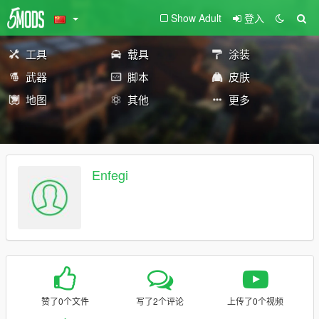
Show Adult
登入
工具
载具
涂装
武器
脚本
皮肤
地图
其他
更多
Enfegi
赞了0个文件
写了2个评论
上传了0个视频