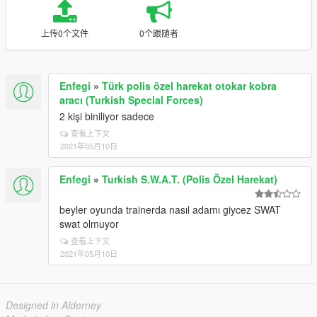
上传0个文件
0个跟随者
Enfegi
»
Türk polis özel harekat otokar kobra
aracı (Turkish Special Forces)
2 kişi biniliyor sadece
查看上下文
2021年05月10日
Enfegi
»
Turkish S.W.A.T. (Polis Özel Harekat)
beyler oyunda trainerda nasıl adamı giycez SWAT
swat olmuyor
查看上下文
2021年05月10日
Designed in Alderney