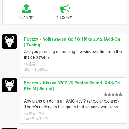
上传0个文件
0个跟随者
Focxzy
»
Volkswagen Golf Gti Mk6 2012 [Add-On
| Tuning]
Are you planning on making the windows tint from the
inside aswell?
查看上下文
2024年11月30日
Focxzy
»
Nissan 370Z V6 Engine Sound [Add-On /
FiveM | Sound]
Any plans on doing an AMG 4cyl? (a45/cla45/gla45)
There's nothing in this game that comes even close
查看上下文
2024年09月14日