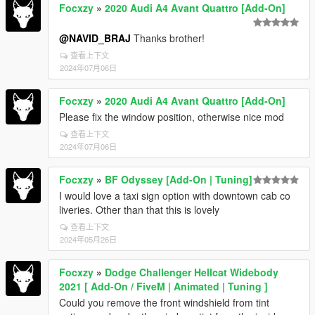
Focxzy
»
2020 Audi A4 Avant Quattro [Add-On]
@NAVID_BRAJ
Thanks brother!
查看上下文
2024年07月06日
Focxzy
»
2020 Audi A4 Avant Quattro [Add-On]
Please fix the window position, otherwise nice mod
查看上下文
2024年07月06日
Focxzy
»
BF Odyssey [Add-On | Tuning]
I would love a taxi sign option with downtown cab co
liveries. Other than that this is lovely
查看上下文
2024年05月26日
Focxzy
»
Dodge Challenger Hellcat Widebody
2021 [ Add-On / FiveM | Animated | Tuning ]
Could you remove the front windshield from tint