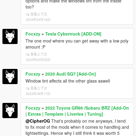
options and make the windows tint from the inside
too?
查看上下文
2024年04月16日
Focxzy
»
Tesla Cybertruck [ADD-ON]
The one mod where you can get away with a low poly
amount :P
查看上下文
2024年03月25日
Focxzy
»
2020 Audi SQ7 [Add-On]
WIndow tint affects all the other glass aswell
查看上下文
2023年08月17日
Focxzy
»
2022 Toyota GR86 /Subaru BRZ [Add-On
| Extras | Template | Liveries | Tuning]
@CipherOG
That's probably on me anyways, I tend
to fix most of the mods when it comes to handling and
lightsettings. Hence why I still think it was worth 5