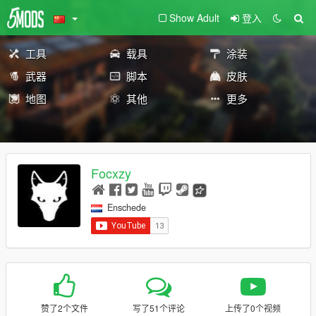
Show Adult
登入
工具
载具
涂装
武器
脚本
皮肤
地图
其他
更多
Focxzy
Enschede
赞了2个文件
写了51个评论
上传了0个视频