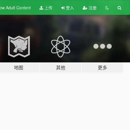
ow Adult
Content
上传
登入
注册
地图
其他
更多