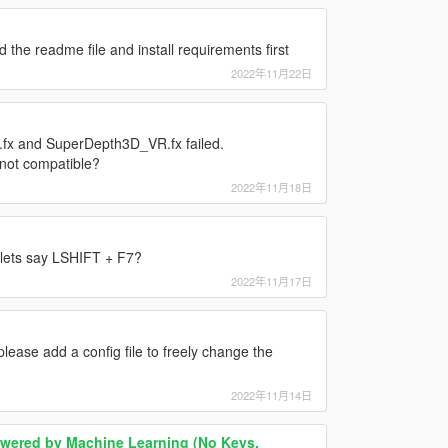
d the readme file and install requirements first
2022年11月22日
.fx and SuperDepth3D_VR.fx failed.
 not compatible?
2022年11月18日
 lets say LSHIFT + F7?
2022年11月17日
please add a config file to freely change the
2022年11月14日
ered by Machine Learning (No Keys,