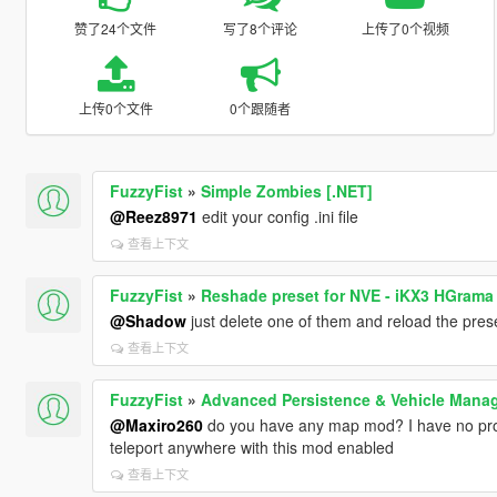
赞了24个文件
写了8个评论
上传了0个视频
上传0个文件
0个跟随者
FuzzyFist
»
Simple Zombies [.NET]
@Reez8971
edit your config .ini file
查看上下文
FuzzyFist
»
Reshade preset for NVE - iKX3 HGrama 
@Shadow
just delete one of them and reload the pres
查看上下文
FuzzyFist
»
Advanced Persistence & Vehicle Man
@Maxiro260
do you have any map mod? I have no pr
teleport anywhere with this mod enabled
查看上下文