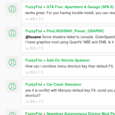
FuzzyFist
»
GTA Five: Apartment & Garage (SPA II)
works great. For you having trouble install, you can rea
查看上下文
FuzzyFist
»
Prod.HIGHWAY_Preset_GRAPHIC
@louane
Some shaders failed to compile. GrainSpeed
I have graphics mod using QuantV, NBE and ENB. Is it
查看上下文
FuzzyFist
»
Add-On Vehicle Spawner
How can i combine menu shortcut key than default F5,
查看上下文
FuzzyFist
»
Car Crash Simulator
yes it is conflict with Menyoo default key F8, could you 
shortcut?
查看上下文
FuzzyFist
»
Seamless Autonomous Driving Mod Pow