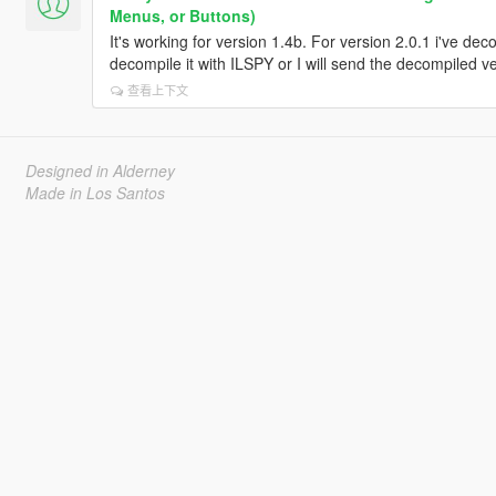
Menus, or Buttons)
It's working for version 1.4b. For version 2.0.1 i've de
decompile it with ILSPY or I will send the decompiled ve
查看上下文
Designed in Alderney
Made in Los Santos