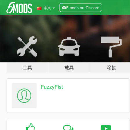
5mods on Discord
中文
工具
载具
涂装
FuzzyFist