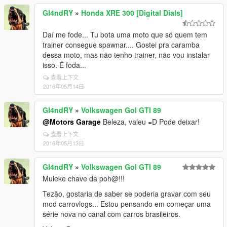
GI4ndRY
»
Honda XRE 300 [Digital Dials]
Daí me fode... Tu bota uma moto que só quem tem
trainer consegue spawnar.... Gostei pra caramba
dessa moto, mas não tenho trainer, não vou instalar
isso. É foda...
查看上下文
2016年05月14日
GI4ndRY
»
Volkswagen Gol GTI 89
@Motors Garage
Beleza, valeu =D Pode deixar!
查看上下文
2016年05月13日
GI4ndRY
»
Volkswagen Gol GTI 89
Muleke chave da poh@!!!
Tezão, gostaria de saber se poderia gravar com seu
mod carrovlogs... Estou pensando em começar uma
série nova no canal com carros brasileiros.