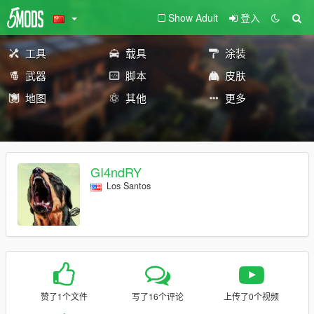
Show Adult
登入
工具
载具
涂装
武器
脚本
皮肤
地图
其他
更多
GI4ndRY
Los Santos
赞了1个文件
写了16个评论
上传了0个视频