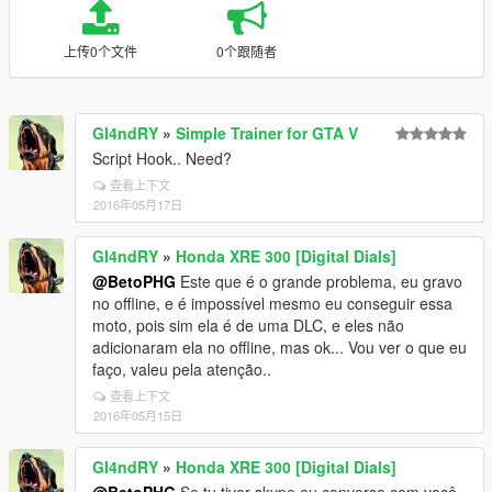
上传0个文件
0个跟随者
GI4ndRY
»
Simple Trainer for GTA V
Script Hook.. Need?
查看上下文
2016年05月17日
GI4ndRY
»
Honda XRE 300 [Digital Dials]
@BetoPHG
Este que é o grande problema, eu gravo
no offline, e é impossível mesmo eu conseguir essa
moto, pois sim ela é de uma DLC, e eles não
adicionaram ela no offline, mas ok... Vou ver o que eu
faço, valeu pela atenção..
查看上下文
2016年05月15日
GI4ndRY
»
Honda XRE 300 [Digital Dials]