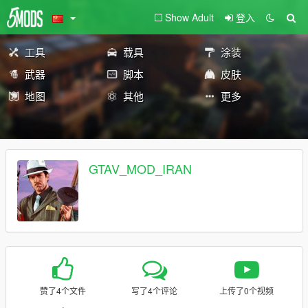
Show Adult
登入
工具
载具
涂装
武器
脚本
皮肤
地图
其他
更多
GTAV_MOD_IRAN
赞了4个文件
写了4个评论
上传了0个视频