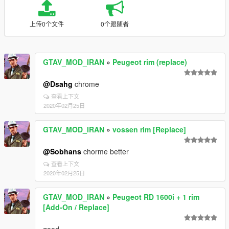
上传0个文件
0个跟随者
GTAV_MOD_IRAN
»
Peugeot rim (replace)
@Dsahg
chrome
查看上下文
2020年02月25日
GTAV_MOD_IRAN
»
vossen rim [Replace]
@Sobhans
chorme better
查看上下文
2020年02月25日
GTAV_MOD_IRAN
»
Peugeot RD 1600i + 1 rim
[Add-On / Replace]