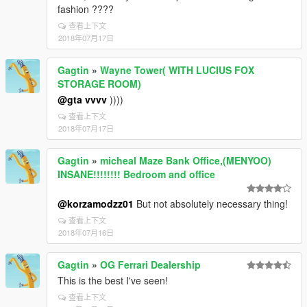
fashion ????
查看上下文
2018年07月17日
Gagtin
»
Wayne Tower( WITH LUCIUS FOX
STORAGE ROOM)
@gta vvvv
))))
查看上下文
2018年07月17日
Gagtin
»
micheal Maze Bank Office,(MENYOO)
INSANE!!!!!!!! Bedroom and office
@korzamodzz01
But not absolutely necessary thing!
查看上下文
2018年07月16日
Gagtin
»
OG Ferrari Dealership
This is the best I've seen!
查看上下文