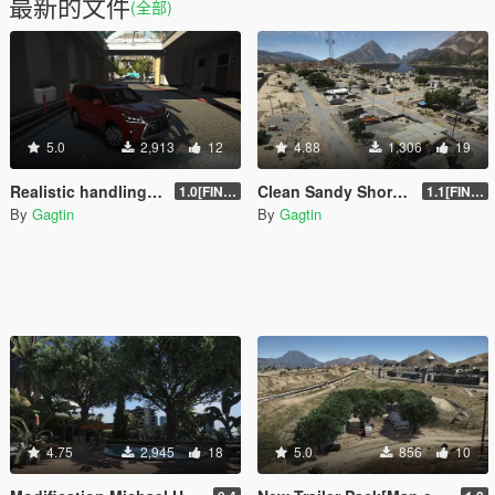
最新的文件
(全部)
5.0
2,913
12
4.88
1,306
19
Realistic handling for Lexus LX 570-Top speed 260kmh
Clean Sandy Shores[Map editor][.XML][YMAP]
1.0[FINAL]
1.1[FINAL]
By
Gagtin
By
Gagtin
4.75
2,945
18
5.0
856
10