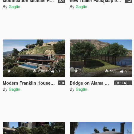
Modification Michael House[Map editor][YMAP][.XML]
New Trailer Pack[Map editor][YMAP][.XML]
0.4
1.2
By
Gagtin
By
Gagtin
5.0
2,027
21
5.0
525
9
Modern Franklin House[Map editor][.XML][YMAP]
Bridge on Alama Sea[Map editor][.XML][YMAP]
1.0
[BETA] 1.0
By
Gagtin
By
Gagtin