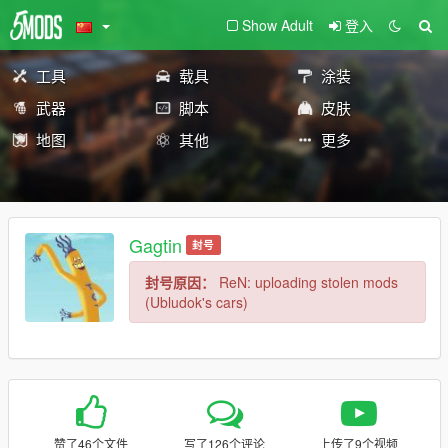
Show Adult
登入
工具
载具
涂装
武器
脚本
皮肤
地图
其他
更多
Gagtin
封号
封号原因：
ReN: uploading stolen mods
(Ubludok's cars)
赞了46个文件
写了126个评论
上传了9个视频