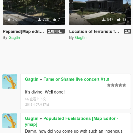
5.0
738
7
547
13
Repaired[Map editor][YMAP][.XML]
Location of terrorists found(Two part)[Map editor][.XML]
2.0[FINAL]
2.0
By
Gagtin
By
Gagtin
Gagtin
»
Fame or Shame live concert V1.0
It's divine! Well done!
查看上下文
2018年07月17日
Gagtin
»
Populated Fuelstations [Map Editor -
ymap]
Damn, how did you come up with such an ingenious