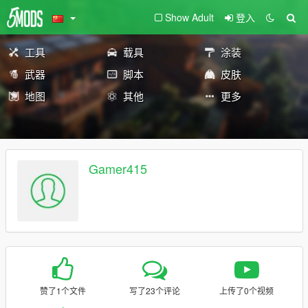
Show Adult
登入
工具
载具
涂装
武器
脚本
皮肤
地图
其他
更多
Gamer415
赞了1个文件
写了23个评论
上传了0个视频