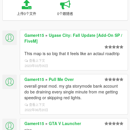
上传0个文件
0个跟随者
Gamer415
»
Ugase City: Fall Update [Add-On SP /
FiveM]
This map is so big that it feels like an actaul roadtrip
查看上下文
2023年03月05日
Gamer415
»
Pull Me Over
overall great mod. my gta storymode bank account
do be draining every single minute from me getting
speeding or skipping red lights.
查看上下文
2022年06月20日
Gamer415
»
GTA V Launcher