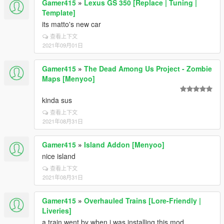
Gamer415
»
Lexus GS 350 [Replace | Tuning |
Template]
its matto's new car
查看上下文
2021年09月01日
Gamer415
»
The Dead Among Us Project - Zombie
Maps [Menyoo]
kinda sus
查看上下文
2021年08月31日
Gamer415
»
Island Addon [Menyoo]
nice island
查看上下文
2021年08月31日
Gamer415
»
Overhauled Trains [Lore-Friendly |
Liveries]
a train went by when i was installing this mod