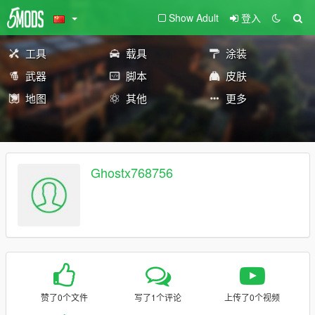
Show Adult
登入
工具
载具
涂装
武器
脚本
皮肤
地图
其他
更多
Ghostx768756
赞了0个文件
写了1个评论
上传了0个视频