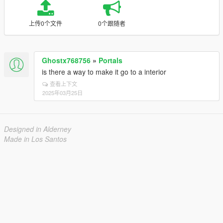
上传0个文件
0个跟随者
Ghostx768756
»
Portals
is there a way to make it go to a interior
查看上下文
2025年03月25日
Designed in Alderney
Made in Los Santos