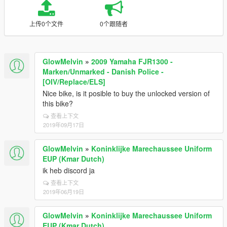
上传0个文件
0个跟随者
GlowMelvin
»
2009 Yamaha FJR1300 -
Marken/Unmarked - Danish Police -
[OIV/Replace/ELS]
Nice bike, is it posible to buy the unlocked version of
this bike?
查看上下文
2019年09月17日
GlowMelvin
»
Koninklijke Marechaussee Uniform
EUP (Kmar Dutch)
ik heb discord ja
查看上下文
2019年06月19日
GlowMelvin
»
Koninklijke Marechaussee Uniform
EUP (Kmar Dutch)