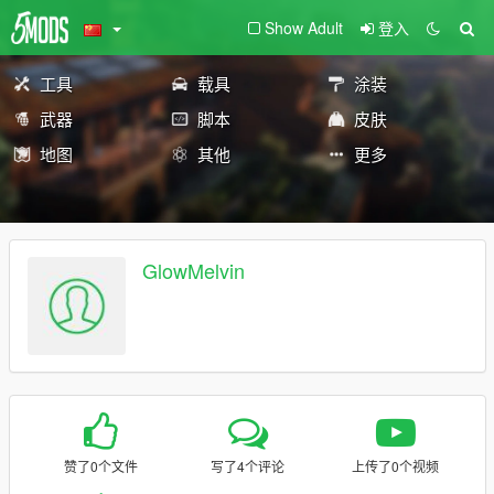
Show Adult
登入
工具
载具
涂装
武器
脚本
皮肤
地图
其他
更多
GlowMelvin
赞了0个文件
写了4个评论
上传了0个视频