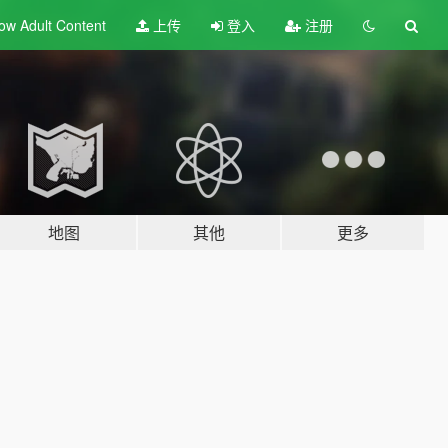
ow Adult
Content
上传
登入
注册
地图
其他
更多