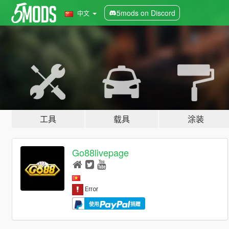
5mods on Discord
中文
工具
载具
涂装
Go88livepage
使用
捐赠