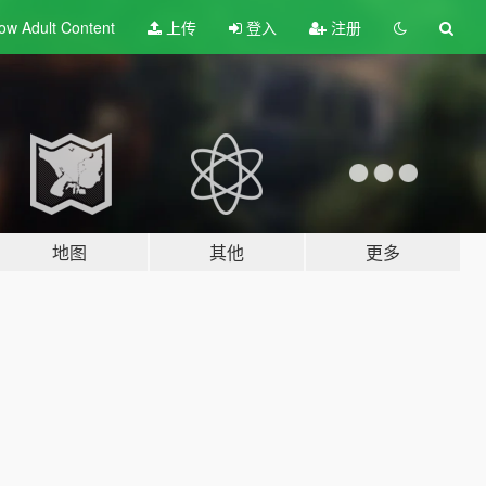
ow Adult
Content
上传
登入
注册
地图
其他
更多