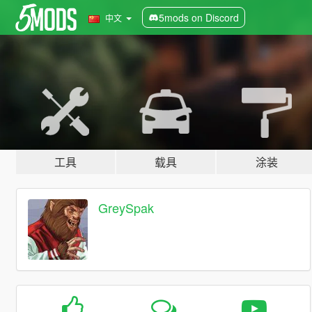
5mods on Discord
中文
工具
载具
涂装
GreySpak