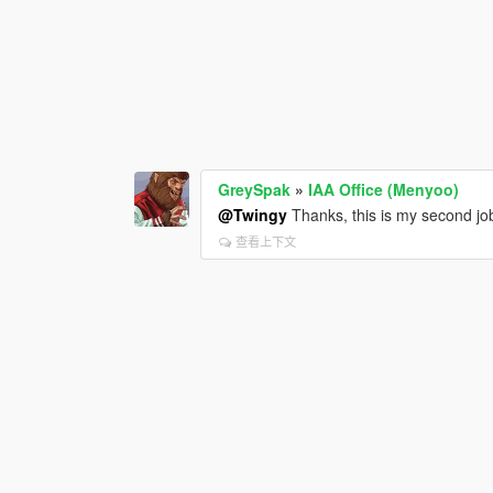
GreySpak
»
IAA Office (Menyoo)
@Twingy
Thanks, this is my second jo
查看上下文