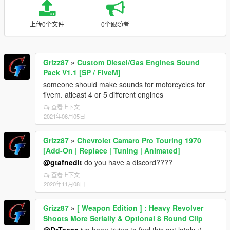
上传0个文件
0个跟随者
Grizz87
»
Custom Diesel/Gas Engines Sound
Pack V1.1 [SP / FiveM]
someone should make sounds for motorcycles for
fivem. atleast 4 or 5 different engines
查看上下文
2021年06月05日
Grizz87
»
Chevrolet Camaro Pro Touring 1970
[Add-On | Replace | Tuning | Animated]
@gtafnedit
do you have a discord????
查看上下文
2020年11月08日
Grizz87
»
[ Weapon Edition ] : Heavy Revolver
Shoots More Serially & Optional 8 Round Clip