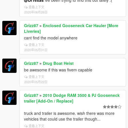
@DrTexas
ive been trying to find this out lately :(
查看上下文
2020年06月26日
Grizz87
»
Enclosed Gooseneck Car Hauler [More
Liveries]
cant find the model anywhere
查看上下文
2020年05月31日
Grizz87
»
Drug Boat Heist
be awesome if this was fivem capable
查看上下文
2020年05月22日
Grizz87
»
2010 Dodge RAM 3500 & PJ Gooseneck
trailer [Add-On / Replace]
truck and trailer is awesome. wish there was more
vehicles that could use the trailer though...
查看上下文