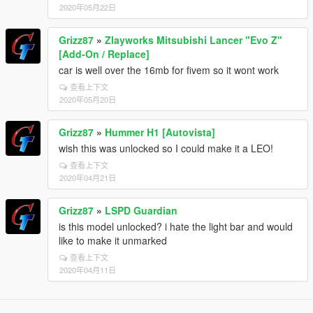
2020年05月22日
Grizz87
»
Zlayworks Mitsubishi Lancer "Evo Z"
[Add-On / Replace]
car is well over the 16mb for fivem so it wont work
查看上下文
2020年05月20日
Grizz87
»
Hummer H1 [Autovista]
wish this was unlocked so I could make it a LEO!
查看上下文
2020年04月21日
Grizz87
»
LSPD Guardian
is this model unlocked? i hate the light bar and would
like to make it unmarked
查看上下文
2020年04月11日