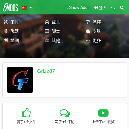
Show Adult
登入
工具
载具
涂装
武器
脚本
皮肤
地图
其他
更多
Grizz87
赞了1个文件
写了9个评论
上传了0个视频