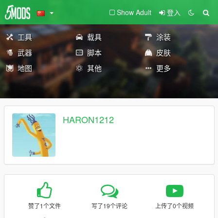
Show Adult
登入
工具
载具
涂装
武器
脚本
皮肤
地图
其他
更多
HARON1212
赞了1个文件
写了19个评论
上传了0个视频