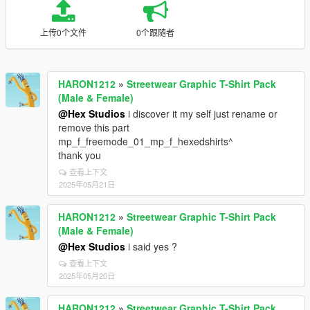
上传0个文件
0个跟随者
HARON1212
»
Streetwear Graphic T-Shirt Pack
(Male & Female)
@Hex Studios
i discover it my self just rename or
remove this part
mp_f_freemode_01_mp_f_hexedshirts^
thank you
查看上下文
2025年05月21日
HARON1212
»
Streetwear Graphic T-Shirt Pack
(Male & Female)
@Hex Studios
i said yes ?
查看上下文
2025年05月20日
HARON1212
»
Streetwear Graphic T-Shirt Pack