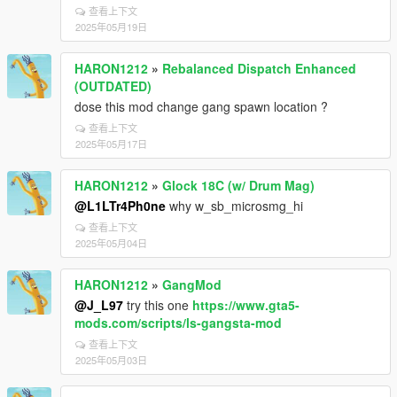
查看上下文
2025年05月19日
HARON1212
»
Rebalanced Dispatch Enhanced
(OUTDATED)
dose this mod change gang spawn location ?
查看上下文
2025年05月17日
HARON1212
»
Glock 18C (w/ Drum Mag)
@L1LTr4Ph0ne
why w_sb_microsmg_hi
查看上下文
2025年05月04日
HARON1212
»
GangMod
@J_L97
try this one
https://www.gta5-
mods.com/scripts/ls-gangsta-mod
查看上下文
2025年05月03日