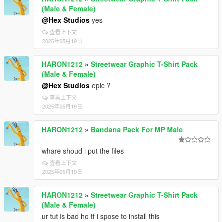
(Male & Female)
@Hex Studios
yes
查看上下文
2025年05月19日
HARON1212
»
Streetwear Graphic T-Shirt Pack
(Male & Female)
@Hex Studios
epic ?
查看上下文
2025年05月19日
HARON1212
»
Bandana Pack For MP Male
whare shoud i put the files
查看上下文
2025年05月19日
HARON1212
»
Streetwear Graphic T-Shirt Pack
(Male & Female)
ur tut is bad ho tf i spose to install this