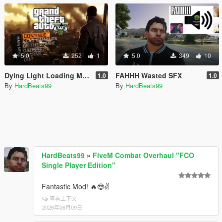
5.0
252
1
5.0
349
10
Dying Light Loading Music
FAHHH Wasted SFX
1.0
1.0
By
HardBeats99
By
HardBeats99
HardBeats99
»
FiveM Combat Overhaul "FCO
Single Player Edition"
Fantastic Mod! 🔥😎✌️
查看上下文
2026年06月09日