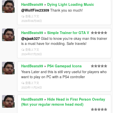
HardBeats99
»
Dying Light Loading Music
@WolfFire23309
Thank you so much!
查看上下文
2026年06月08日
HardBeats99
»
Simple Trainer for GTA V
@sjaak327
Glad to know you're okay man this trainer
is a must have for modding. Safe travels!
查看上下文
2024年07月29日
HardBeats99
»
PS4 Gamepad Icons
Years Later and this is still very useful for players who
want to play on PC with a PS4 controller
查看上下文
2023年11月24日
HardBeats99
»
Hide Head in First Person Overlay
(Not your regular remove head mod)