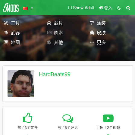
Show Adult
登入
工具
载具
涂装
武器
脚本
皮肤
地图
其他
更多
HardBeats99
赞了3个文件
写了6个评论
上传了2个视频