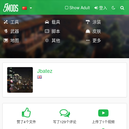
Show Adult
登入
工具
载具
涂装
武器
脚本
皮肤
地图
其他
更多
Jbatez
赞了4个文件
写了129个评论
上传了1个视频