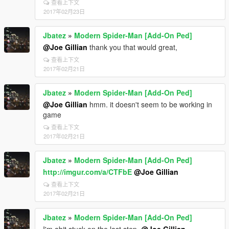
查看上下文
2017年02月23日
Jbatez
»
Modern Spider-Man [Add-On Ped]
@Joe Gillian
thank you that would great,
查看上下文
2017年02月21日
Jbatez
»
Modern Spider-Man [Add-On Ped]
@Joe Gillian
hmm. it doesn't seem to be working in
game
查看上下文
2017年02月21日
Jbatez
»
Modern Spider-Man [Add-On Ped]
http://imgur.com/a/CTFbE
@Joe Gillian
查看上下文
2017年02月21日
Jbatez
»
Modern Spider-Man [Add-On Ped]