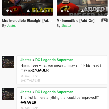
5.0
2,841
45
4.6
2,762
51
Mrs Incredible Elastigirl [Add-On]
Mr Incredible [Add-On]
2.0
By
Jbatez
By
Jbatez
Jbatez
»
DC Legends Superman
Hmm. I see what you mean .. i may shrink his head i
may not
@GAGER
查看上下文
2017年02月23日
Jbatez
»
DC Legends Superman
Thanks! Is there anything that could be improved!?
@GAGER
查看上下文