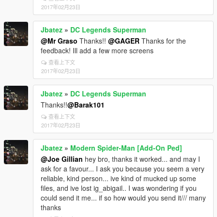
2017年02月23日
Jbatez
»
DC Legends Superman
@Mr Graso
Thanks!!
@GAGER
Thanks for the
feedback! Ill add a few more screens
查看上下文
2017年02月23日
Jbatez
»
DC Legends Superman
Thanks!!
@Barak101
查看上下文
2017年02月23日
Jbatez
»
Modern Spider-Man [Add-On Ped]
@Joe Gillian
hey bro, thanks it worked... and may I
ask for a favour... I ask you because you seem a very
reliable, kind person... ive kind of mucked up some
files, and ive lost ig_abigail.. I was wondering if you
could send it me... if so how would you send it/// many
thanks