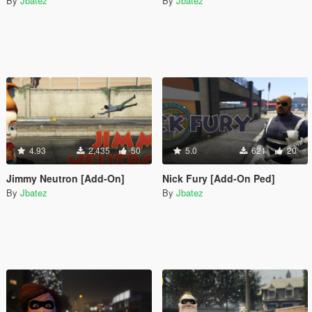
By
Jbatez
By
Jbatez
4.93
2,435
50
5.0
621
20
Jimmy Neutron [Add-On]
Nick Fury [Add-On Ped]
By
Jbatez
By
Jbatez