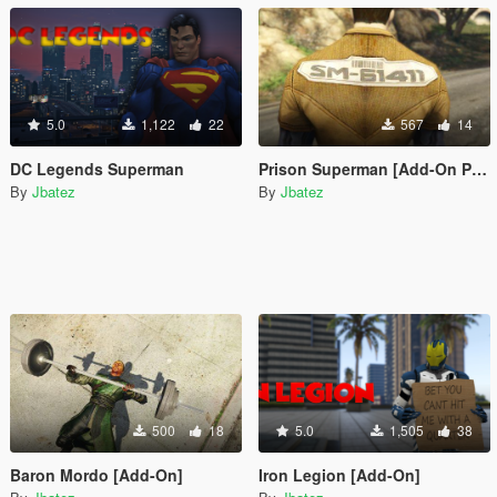
5.0
1,122
22
567
14
DC Legends Superman
Prison Superman [Add-On Ped]
By
Jbatez
By
Jbatez
500
18
5.0
1,505
38
Baron Mordo [Add-On]
Iron Legion [Add-On]