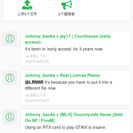
上传0个文件
0个跟随者
Johnny_banks
»
jay17 | Courthouse (early
access)
It's been in 'early access' for 3 years now.
查看上下文
2024年06月02日
Johnny_banks
»
Real License Plates
@LRNSR
It's because you have to put it into a
different file now.
查看上下文
2024年05月28日
Johnny_banks
»
[MLO] Countryside Home [Add-
On SP / FiveM]
Using an RTX card to play GTAIV is insane.