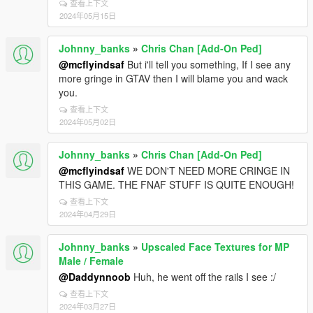
查看上下文
2024年05月15日
Johnny_banks
»
Chris Chan [Add-On Ped]
@mcflyindsaf
But i'll tell you something, If I see any
more gringe in GTAV then I will blame you and wack
you.
查看上下文
2024年05月02日
Johnny_banks
»
Chris Chan [Add-On Ped]
@mcflyindsaf
WE DON'T NEED MORE CRINGE IN
THIS GAME. THE FNAF STUFF IS QUITE ENOUGH!
查看上下文
2024年04月29日
Johnny_banks
»
Upscaled Face Textures for MP
Male / Female
@Daddynnoob
Huh, he went off the rails I see :/
查看上下文
2024年03月27日