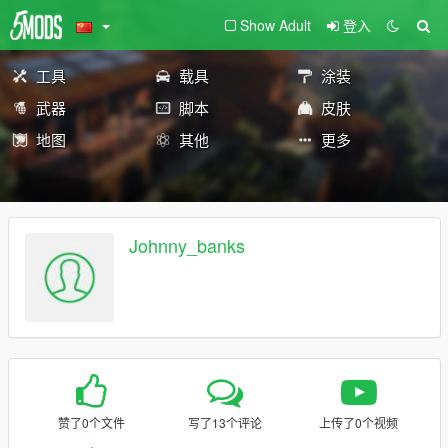
Show Adult
登入
工具
载具
涂装
武器
脚本
皮肤
地图
其他
更多
Johnny_banks
赞了0个文件
写了13个评论
上传了0个视频