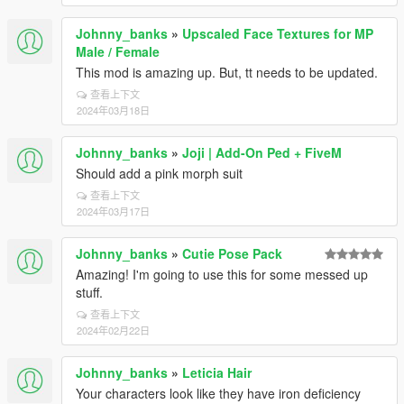
Johnny_banks
»
Upscaled Face Textures for MP
Male / Female
This mod is amazing up. But, tt needs to be updated.
查看上下文
2024年03月18日
Johnny_banks
»
Joji | Add-On Ped + FiveM
Should add a pink morph suit
查看上下文
2024年03月17日
Johnny_banks
»
Cutie Pose Pack
Amazing! I'm going to use this for some messed up
stuff.
查看上下文
2024年02月22日
Johnny_banks
»
Leticia Hair
Your characters look like they have iron deficiency