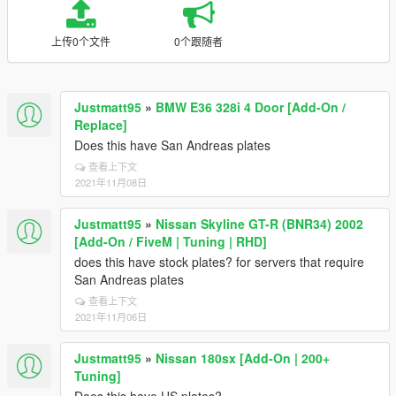
上传0个文件
0个跟随者
Justmatt95
»
BMW E36 328i 4 Door [Add-On /
Replace]
Does this have San Andreas plates
查看上下文
2021年11月08日
Justmatt95
»
Nissan Skyline GT-R (BNR34) 2002
[Add-On / FiveM | Tuning | RHD]
does this have stock plates? for servers that require
San Andreas plates
查看上下文
2021年11月06日
Justmatt95
»
Nissan 180sx [Add-On | 200+
Tuning]