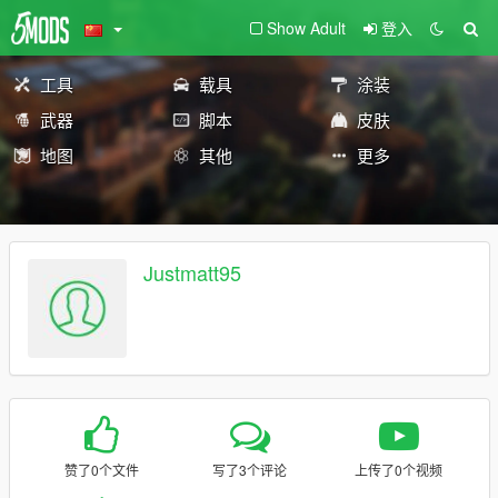
Show Adult
登入
工具
载具
涂装
武器
脚本
皮肤
地图
其他
更多
Justmatt95
赞了0个文件
写了3个评论
上传了0个视频