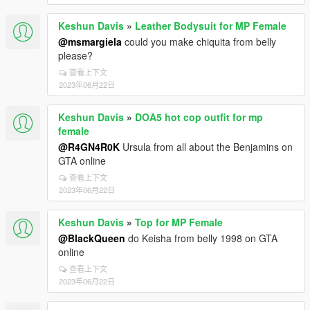
Keshun Davis
»
Leather Bodysuit for MP Female
@msmargiela
could you make chiquita from belly
please?
查看上下文
2023年06月22日
Keshun Davis
»
DOA5 hot cop outfit for mp
female
@R4GN4R0K
Ursula from all about the Benjamins on
GTA online
查看上下文
2023年06月22日
Keshun Davis
»
Top for MP Female
@BlackQueen
do Keisha from belly 1998 on GTA
online
查看上下文
2023年06月22日