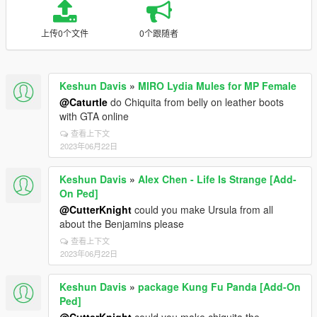
上传0个文件
0个跟随者
Keshun Davis
»
MIRO Lydia Mules for MP Female
@Caturtle
do Chiquita from belly on leather boots
with GTA online
查看上下文
2023年06月22日
Keshun Davis
»
Alex Chen - Life Is Strange [Add-
On Ped]
@CutterKnight
could you make Ursula from all
about the Benjamins please
查看上下文
2023年06月22日
Keshun Davis
»
package Kung Fu Panda [Add-On
Ped]