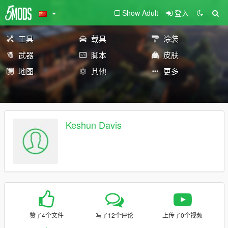
Show Adult
登入
工具
载具
涂装
武器
脚本
皮肤
地图
其他
更多
Keshun Davis
赞了4个文件
写了12个评论
上传了0个视频