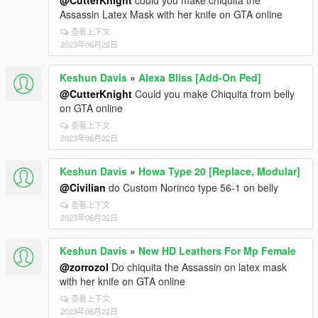
@CutterKnight
could you make chiquita the
Assassin Latex Mask with her knife on GTA online
查看上下文
2023年06月22日
Keshun Davis
»
Alexa Bliss [Add-On Ped]
@CutterKnight
Could you make Chiquita from belly
on GTA online
查看上下文
2023年06月22日
Keshun Davis
»
Howa Type 20 [Replace, Modular]
@Civilian
do Custom Norinco type 56-1 on belly
查看上下文
2023年06月22日
Keshun Davis
»
New HD Leathers For Mp Female
@zorrozol
Do chiquita the Assassin on latex mask
with her knife on GTA online
查看上下文
2023年06月22日