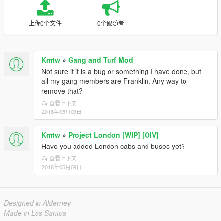
上传0个文件
0个跟随者
Kmtw
»
Gang and Turf Mod
Not sure if it is a bug or something I have done, but
all my gang members are Franklin. Any way to
remove that?
查看上下文
2018年05月09日
Kmtw
»
Project London [WIP] [OIV]
Have you added London cabs and buses yet?
查看上下文
2018年05月09日
Designed in Alderney
Made in Los Santos