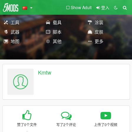
Show Adult
登入
工具
载具
涂装
武器
脚本
皮肤
地图
其他
更多
Kmtw
赞了0个文件
写了2个评论
上传了0个视频