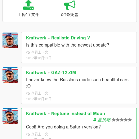
上传0个文件
0个跟随者
Kraftwerk
»
Realistic Driving V
Is this compatible with the newest update?
查看上下文
2017年12月21日
Kraftwerk
»
GAZ-12 ZIM
I never knew the Russians made such beautiful cars
:O
查看上下文
2017年12月12日
Kraftwerk
»
Neptune instead of Moon
置顶帖
Cool! Are you doing a Saturn version?
查看上下文