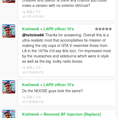
Creative and useful! Is there any chance you could
make a version with no exterior dirt/rust?
查看上下文
2017年10月13日
Kraftwerk
»
LAPD officer 70's
@toitoine66
Thanks for answering. Overall this is a
ultra-realistic mod that accomplishes its mission of
making the city cops of GTA V resemble those from
LA in the 1970s (I'd say 80s too). I'm impressed most
by the mustaches and sideburns which were in style
as well as the big, bulky radio boxes.
查看上下文
2017年09月07日
Kraftwerk
»
LAPD officer 70's
Do the NOOSE guys look the same?
查看上下文
2017年09月07日
Kraftwerk
»
Restored BF Injection [Replace]