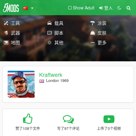
Show Adult
登入
工具
载具
涂装
武器
脚本
皮肤
地图
其他
更多
Kraftwerk
London 1969
赞了108个文件
写了97个评论
上传了0个视频