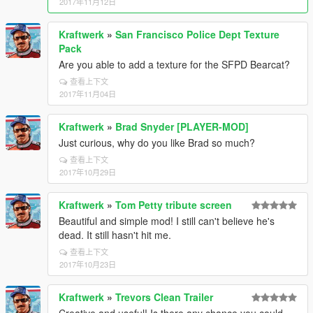
2017年11月12日
Kraftwerk
»
San Francisco Police Dept Texture
Pack
Are you able to add a texture for the SFPD Bearcat?
查看上下文
2017年11月04日
Kraftwerk
»
Brad Snyder [PLAYER-MOD]
Just curious, why do you like Brad so much?
查看上下文
2017年10月29日
Kraftwerk
»
Tom Petty tribute screen
Beautiful and simple mod! I still can't believe he's
dead. It still hasn't hit me.
查看上下文
2017年10月23日
Kraftwerk
»
Trevors Clean Trailer