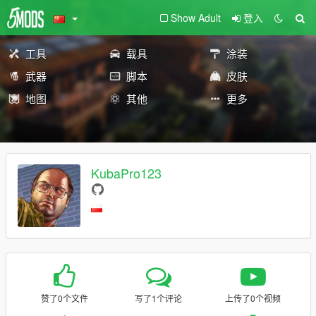
Show Adult
登入
工具
载具
涂装
武器
脚本
皮肤
地图
其他
更多
KubaPro123
赞了0个文件
写了1个评论
上传了0个视频