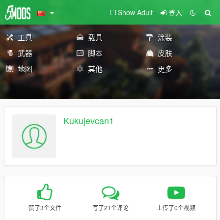
Show Adult
登入
工具
载具
涂装
武器
脚本
皮肤
地图
其他
更多
Kukujevcan1
赞了3个文件
写了21个评论
上传了0个视频