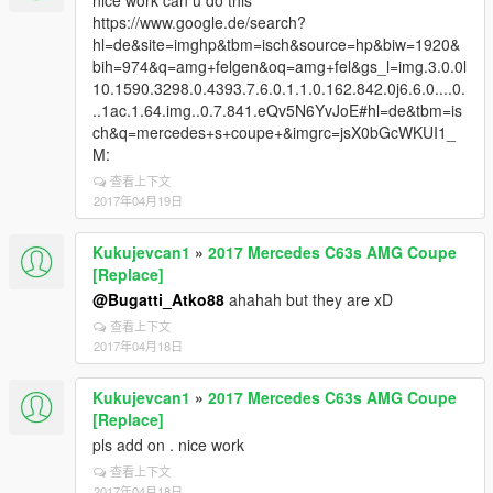
nice work can u do this
https://www.google.de/search?
hl=de&site=imghp&tbm=isch&source=hp&biw=1920&
bih=974&q=amg+felgen&oq=amg+fel&gs_l=img.3.0.0l
10.1590.3298.0.4393.7.6.0.1.1.0.162.842.0j6.6.0....0.
..1ac.1.64.img..0.7.841.eQv5N6YvJoE#hl=de&tbm=is
ch&q=mercedes+s+coupe+&imgrc=jsX0bGcWKUI1_
M:
查看上下文
2017年04月19日
Kukujevcan1
»
2017 Mercedes C63s AMG Coupe
[Replace]
@Bugatti_Atko88
ahahah but they are xD
查看上下文
2017年04月18日
Kukujevcan1
»
2017 Mercedes C63s AMG Coupe
[Replace]
pls add on . nice work
查看上下文
2017年04月18日