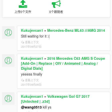
上传0个文件
0个跟随者
Kukujevcan1
»
Mercedes-Benz ML63 ///AMG 2014
Still waiting for it :(
查看上下文
2017年09月27日
Kukujevcan1
»
2016 Mercedes C63 AMG S Coupe
[Add-On | Replace | OIV / Animated | Analog /
Digital Dials]
yeeess finally
查看上下文
2017年09月09日
Kukujevcan1
»
Volkswagen Gol G7 2017
[Unlocked | .z3d]
@wang0513
kill ys