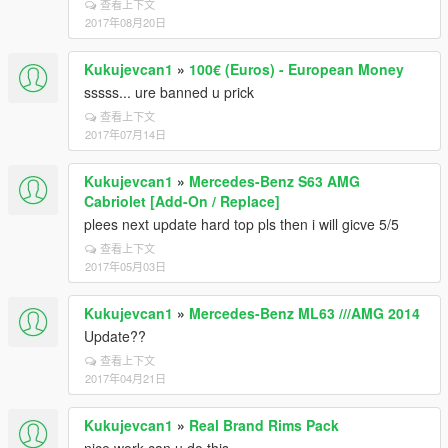
查看上下文
2017年08月20日
Kukujevcan1
»
100€ (Euros) - European Money
sssss... ure banned u prick
查看上下文
2017年07月14日
Kukujevcan1
»
Mercedes-Benz S63 AMG
Cabriolet [Add-On / Replace]
plees next update hard top pls then i will gicve 5/5
查看上下文
2017年05月03日
Kukujevcan1
»
Mercedes-Benz ML63 ///AMG 2014
Update??
查看上下文
2017年04月21日
Kukujevcan1
»
Real Brand Rims Pack