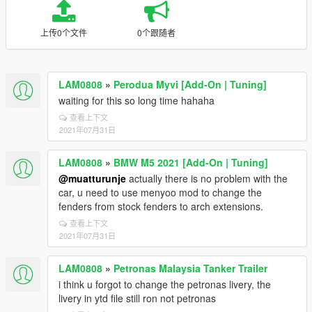
上传0个文件
0个跟随者
LAM0808
»
Perodua Myvi [Add-On | Tuning]
waiting for this so long time hahaha
查看上下文
2021年07月31日
LAM0808
»
BMW M5 2021 [Add-On | Tuning]
@muatturunje
actually there is no problem with the
car, u need to use menyoo mod to change the
fenders from stock fenders to arch extensions.
查看上下文
2021年07月31日
LAM0808
»
Petronas Malaysia Tanker Trailer
i think u forgot to change the petronas livery, the
livery in ytd file still ron not petronas