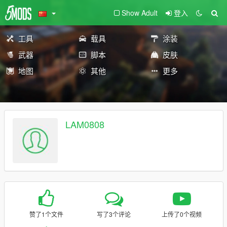
Show Adult
登入
工具
载具
涂装
武器
脚本
皮肤
地图
其他
更多
LAM0808
赞了1个文件
写了3个评论
上传了0个视频