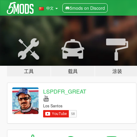
5mods on Discord
中文
工具
载具
涂装
LSPDFR_GREAT
Los Santos