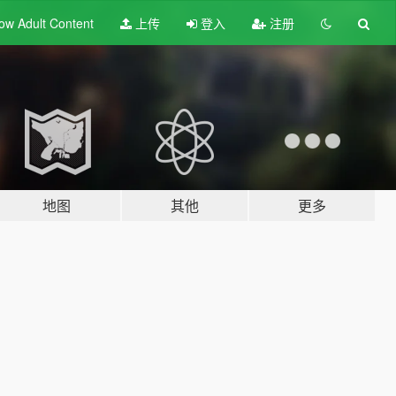
ow Adult
Content
上传
登入
注册
地图
其他
更多