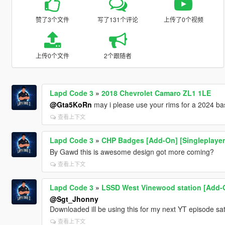
赞了3个文件
写了131个评论
上传了0个视频
上传0个文件
2个跟随者
Lapd Code 3
»
2018 Chevrolet Camaro ZL1 1LE
@Gta5KoRn
may i please use your rims for a 2024 b
查看上下文
Lapd Code 3
»
CHP Badges [Add-On] [Singleplayer 
By Gawd this is awesome design got more coming?
查看上下文
Lapd Code 3
»
LSSD West Vinewood station [Add-O
@Sgt_Jhonny
Downloaded ill be using this for my next YT episode sa
查看上下文