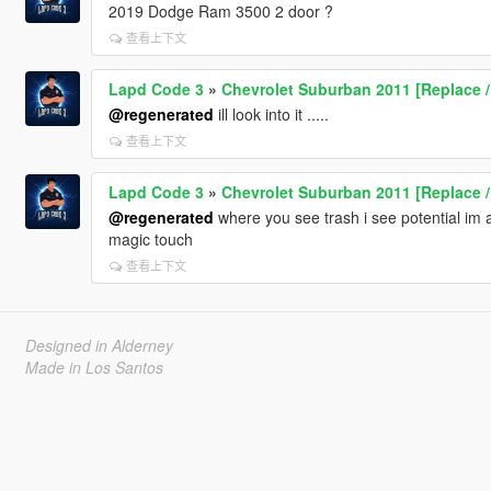
2019 Dodge Ram 3500 2 door ?
查看上下文
Lapd Code 3
»
Chevrolet Suburban 2011 [Replace /
@regenerated
ill look into it .....
查看上下文
Lapd Code 3
»
Chevrolet Suburban 2011 [Replace /
@regenerated
where you see trash i see potential im a
magic touch
查看上下文
Designed in Alderney
Made in Los Santos