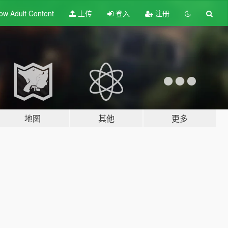
ow Adult
Content
上传
登入
注册
地图
其他
更多