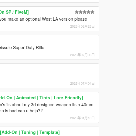
n SP / FiveM]
 you make an optional West LA version please
2025年08月25日
ssele Super Duty Rifle
2025年07月06日
2025年07月04日
-On | Animated | Tints | Lore-Friendly]
dm's its about my 3d designed weapon its a 40mm
ion is bad can u help??
2025年01月10日
[Add-On | Tuning | Template]