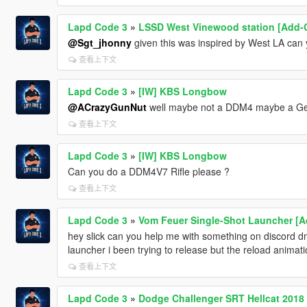
Lapd Code 3
»
LSSD West Vinewood station [Add-O
@Sgt_jhonny
given this was inspired by West LA can
查看上下文
Lapd Code 3
»
[IW] KBS Longbow
@ACrazyGunNut
well maybe not a DDM4 maybe a Gei
查看上下文
Lapd Code 3
»
[IW] KBS Longbow
Can you do a DDM4V7 Rifle please ?
查看上下文
Lapd Code 3
»
Vom Feuer Single-Shot Launcher [Add
hey slick can you help me with something on discord 
launcher i been trying to release but the reload animat
查看上下文
Lapd Code 3
»
Dodge Challenger SRT Hellcat 2018 