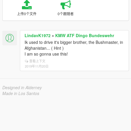
上传0个文件
0个跟随者
LindavK1972
»
KMW ATF Dingo Bundeswehr
Ik used to drive it's bigger brother, the Bushmaster, in
Afghanistan... ( Hint )
I am so gonna use this!
查看上下文
2019年11月20日
Designed in Alderney
Made in Los Santos