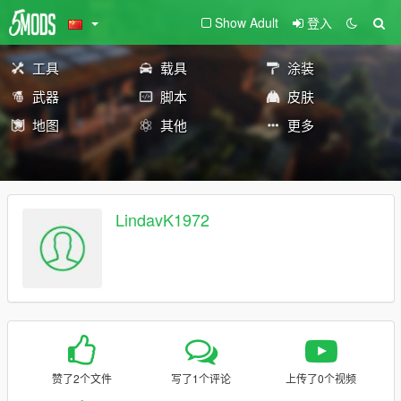
Show Adult
登入
工具
载具
涂装
武器
脚本
皮肤
地图
其他
更多
LindavK1972
赞了2个文件
写了1个评论
上传了0个视频