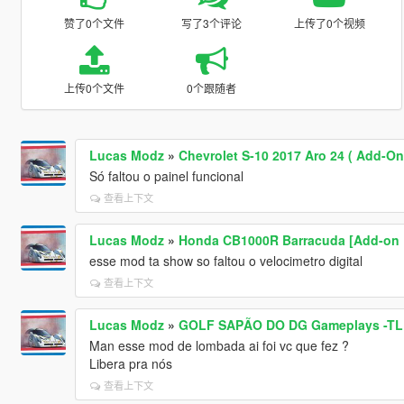
赞了0个文件
写了3个评论
上传了0个视频
上传0个文件
0个跟随者
Lucas Modz
»
Chevrolet S-10 2017 Aro 24 ( Add-On
Só faltou o painel funcional
查看上下文
Lucas Modz
»
Honda CB1000R Barracuda [Add-on | T
esse mod ta show so faltou o velocimetro digital
查看上下文
Lucas Modz
»
GOLF SAPÃO DO DG Gameplays -T
Man esse mod de lombada ai foi vc que fez ?
Libera pra nós
查看上下文