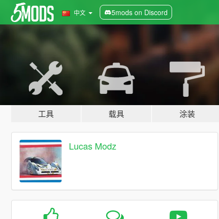
5mods on Discord
中文
工具
载具
涂装
Lucas Modz