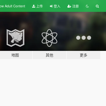
ow Adult
Content
上传
登入
注册
地图
其他
更多