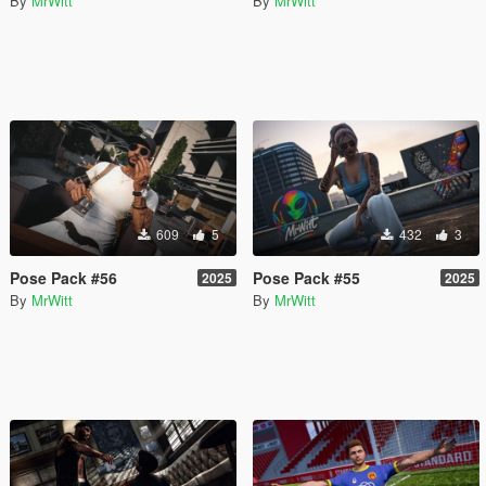
By
MrWitt
By
MrWitt
609
5
432
3
Pose Pack #56
Pose Pack #55
2025
2025
By
MrWitt
By
MrWitt