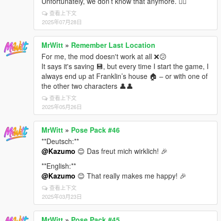
Unfortunately, we don’t know that anymore. 🤷‍♂️
查看上下文
2025年07月28日
MrWitt
»
Remember Last Location
For me, the mod doesn't work at all ❌😕
It says it's saving 💾, but every time I start the game, I
always end up at Franklin’s house 🏠 – or with one of
the other two characters 👤👤
查看上下文
2025年05月26日
MrWitt
»
Pose Pack #46
**Deutsch:**
@Kazumo
😊 Das freut mich wirklich! 🎉
**English:**
@Kazumo
😊 That really makes me happy! 🎉
查看上下文
2025年03月23日
MrWitt
»
Pose Pack #45