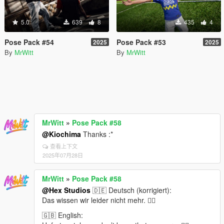
5.0
639
8
435
4
Pose Pack #54
Pose Pack #53
2025
2025
By
MrWitt
By
MrWitt
MrWitt
»
Pose Pack #58
@Kiochima
Thanks :*
查看上下文
2025年07月28日
MrWitt
»
Pose Pack #58
@Hex Studios
🇩🇪 Deutsch (korrigiert):
Das wissen wir leider nicht mehr. 🤷‍♂️
🇬🇧 English: