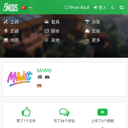
Show Adult
登入
工具
载具
涂装
武器
脚本
皮肤
地图
其他
更多
MrWitt
赞了7个文件
写了34个评论
上传了0个视频