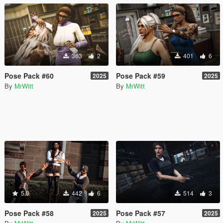
363
2
401
6
Pose Pack #60
Pose Pack #59
2025
2025
By
MrWitt
By
MrWitt
5.0
442
6
514
3
Pose Pack #58
Pose Pack #57
2025
2025