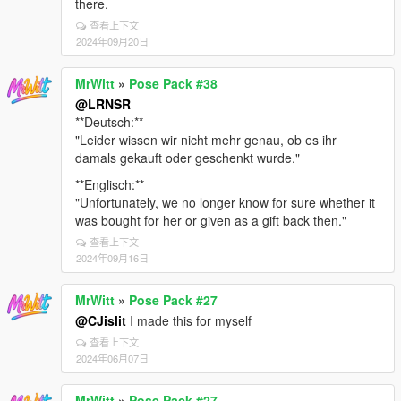
there.
查看上下文
2024年09月20日
MrWitt
»
Pose Pack #38
@LRNSR
**Deutsch:**
"Leider wissen wir nicht mehr genau, ob es ihr
damals gekauft oder geschenkt wurde."
**Englisch:**
"Unfortunately, we no longer know for sure whether it
was bought for her or given as a gift back then."
查看上下文
2024年09月16日
MrWitt
»
Pose Pack #27
@CJislit
I made this for myself
查看上下文
2024年06月07日
MrWitt
»
Pose Pack #27