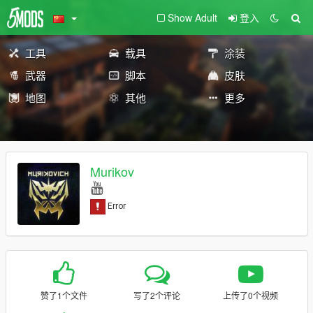
Show Adult
登入
工具
载具
涂装
武器
脚本
皮肤
地图
其他
更多
Murikov
赞了1个文件
写了2个评论
上传了0个视频