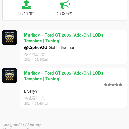
上传0个文件
0个跟随者
Murikov
»
Ford GT 2005 [Add-On | LODs |
Template | Tuning]
@CipherOG
Got it, thx man.
查看上下文
2024年05月02日
Murikov
»
Ford GT 2005 [Add-On | LODs |
Template | Tuning]
Livery?
查看上下文
2024年05月01日
Designed in Alderney