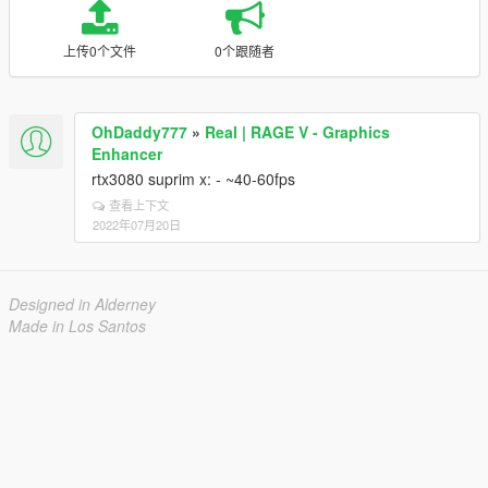
上传0个文件
0个跟随者
OhDaddy777
»
Real | RAGE V - Graphics
Enhancer
rtx3080 suprim x: - ~40-60fps
查看上下文
2022年07月20日
Designed in Alderney
Made in Los Santos