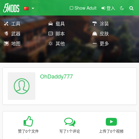
Show Adult
登入
工具
载具
涂装
武器
脚本
皮肤
地图
其他
更多
OhDaddy777
赞了0个文件
写了1个评论
上传了0个视频