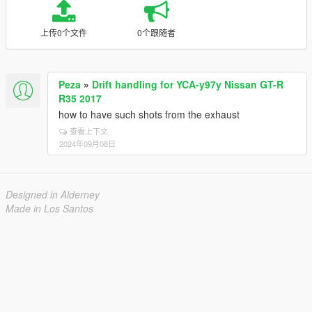
上传0个文件
0个跟随者
Peza
»
Drift handling for YCA-y97y Nissan GT-R
R35 2017
how to have such shots from the exhaust
查看上下文
2024年09月08日
Designed in Alderney
Made in Los Santos