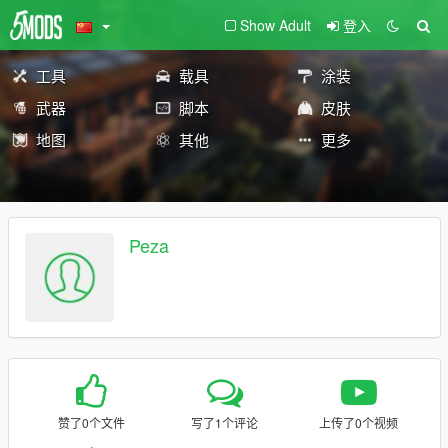
Show Adult
登入
工具
载具
涂装
武器
脚本
皮肤
地图
其他
更多
Peza
赞了0个文件
写了1个评论
上传了0个视频