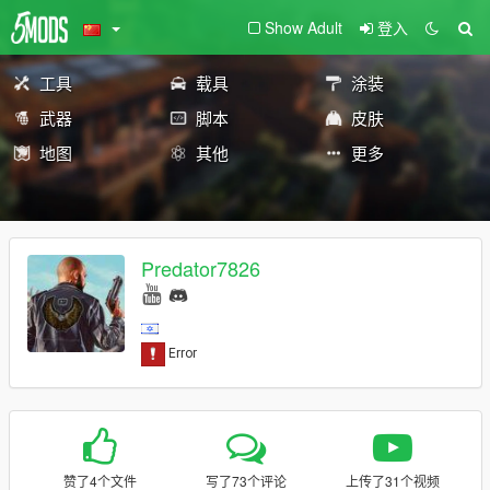
Show Adult
登入
工具
载具
涂装
武器
脚本
皮肤
地图
其他
更多
Predator7826
赞了4个文件
写了73个评论
上传了31个视频