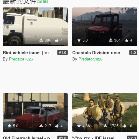
最新的文件
(全部)
886
4
5.0
364
4
Riot vehicle israel | רכב לפיזור הפגנות
V1.0
1.0
By
Predator7826
By
Predator7826
5.0
217
4
4.86
1,725
10
מדי צה"ל - IDF israel
Old Firetruck Israel - משאית כיבוי אש ישנה
V1.0
V2.0