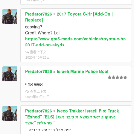
Predator7826
»
2017 Toyota C-Hr [Add-On |
Replace]
copying?
Credit Where? Lol
https://www.gta5-mods.com/vehicles/toyota-c-hr-
2017-add-on-skyrix
查看上下文
2020年10月23日
Predator7826
»
Israeli Marine Police Boat
אשש אחיי
查看上下文
2020年09月15日
Predator7826
»
Iveco Trakker Israeli Fire Truck
"Eshed" [ELS] | איווקו טראקר משאית כיבוי אש
ישראלית "אשד"
יפה אבל כבר עשיתי כזה...