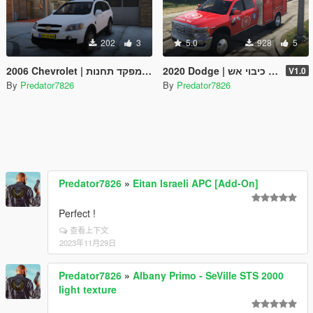
202
3
5.0
928
5
2020 Dodge
2006 Chevrolet | רכב מפקד תחנות- County Commander israel
V1.0
By
Predator7826
By
Predator7826
Predator7826
»
Eitan Israeli APC [Add-On]
Perfect !
查看上下文
2023年11月29日
Predator7826
»
Albany Primo - SeVille STS 2000
light texture