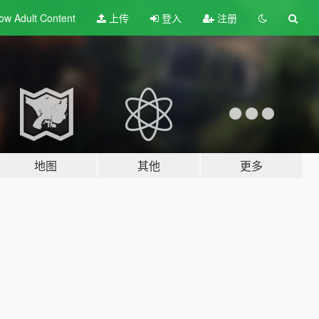
ow Adult
Content
上传
登入
注册
地图
其他
更多