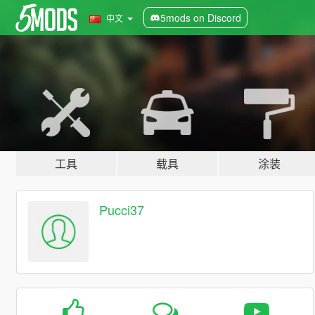
5mods on Discord
中文
工具
载具
涂装
Pucci37