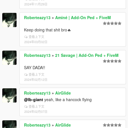
2024年11月29日
Roberteazy13
»
Aminé | Add-On Ped + FiveM
Keep doing that shit bro🔥
查看上下文
2024年03月02日
Roberteazy13
»
21 Savage | Add-On Ped + FiveM
SAY DADA!!
查看上下文
2024年02月12日
Roberteazy13
»
AirGlide
@lb-giant
yeah, like a hancock flying
查看上下文
2024年02月07日
Roberteazy13
»
AirGlide