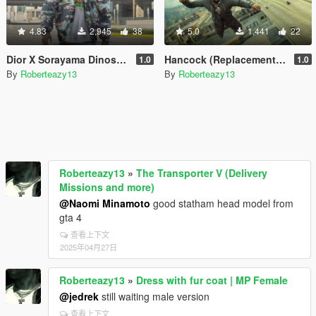
4.83
2,945
38
5.0
1,441
22
Dior X Sorayama Dinosaur Bomber
Hancock (Replacement for Franklin)
1.0
1.0
By
Roberteazy13
By
Roberteazy13
Roberteazy13
»
The Transporter V (Delivery
Missions and more)
@Naomi Minamoto
good statham head model from
gta 4
查看上下文
2025年04月27日
Roberteazy13
»
Dress with fur coat | MP Female
@jedrek
still waiting male version
查看上下文