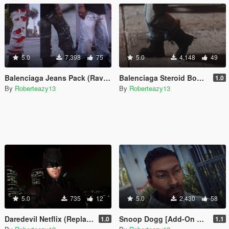
5.0
7,398
75
5.0
4,148
49
Balenciaga Jeans Pack (Raver, Slashed, Graffiti)
Balenciaga Steroid Boots For Franklin
1.0
By
Roberteazy13
By
Roberteazy13
5.0
735
12
5.0
2,430
58
Daredevil Netflix (Replacement Trevor)
Snoop Dogg [Add-On Ped/Replace]
1.0
1.1