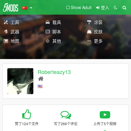
Show Adult
登入
工具
载具
涂装
武器
脚本
皮肤
地图
其他
更多
Roberteazy13
赞了124个文件
写了266个评论
上传了5个视频