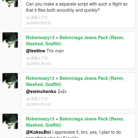
Can you make a separate script with such a flight so
that it flies both smoothly and quickly?
查看上下文
2024年02月07日
Roberteazy13
»
Balenciaga Jeans Pack (Raver,
Slashed, Graffiti)
@lee9ine
Thx man
查看上下文
2024年01月12日
Roberteazy13
»
Balenciaga Jeans Pack (Raver,
Slashed, Graffiti)
@steinchenko
👍👍
查看上下文
2024年01月12日
Roberteazy13
»
Balenciaga Jeans Pack (Raver,
Slashed, Graffiti)
@KoksuBoi
I appreciate it, bro, yes, I plan to do