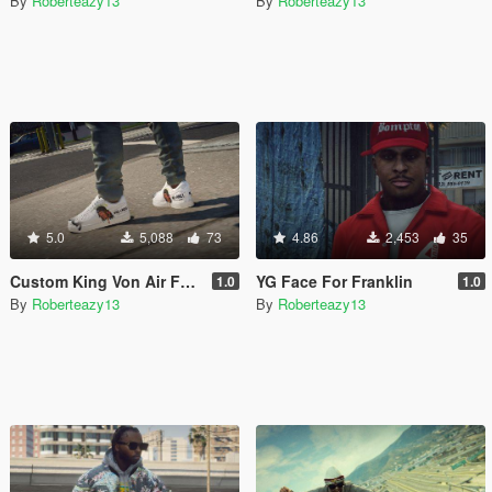
By
Roberteazy13
By
Roberteazy13
5.0
5,088
73
4.86
2,453
35
Custom King Von Air Force 1
YG Face For Franklin
1.0
1.0
By
Roberteazy13
By
Roberteazy13