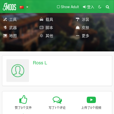
Show Adult
登入
工具
载具
涂装
武器
脚本
皮肤
地图
其他
更多
Ross L
赞了0个文件
写了1个评论
上传了0个视频