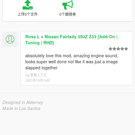
上传0个文件
0个跟随者
Ross L
»
Nissan Fairlady 350Z Z33 [Add-On |
Tuning | RHD]
absolutely love this mod, amazing engine sound,
looks super well done not like it was just a image
slapped together
查看上下文
2021年10月14日
Designed in Alderney
Made in Los Santos