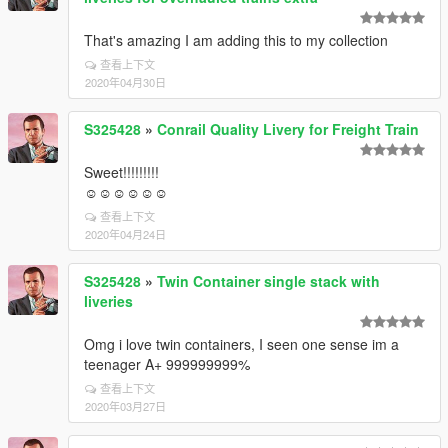
That's amazing I am adding this to my collection
查看上下文
2020年04月30日
S325428
»
Conrail Quality Livery for Freight Train
Sweet!!!!!!!!!
☺☺☺☺☺☺
查看上下文
2020年04月24日
S325428
»
Twin Container single stack with
liveries
Omg i love twin containers, I seen one sense im a
teenager A+ 999999999%
查看上下文
2020年03月27日