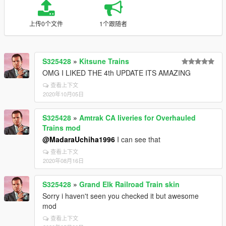
上传0个文件
1个跟随者
S325428
»
Kitsune Trains
OMG I LIKED THE 4th UPDATE ITS AMAZING
查看上下文
2020年10月05日
S325428
»
Amtrak CA liveries for Overhauled
Trains mod
@MadaraUchiha1996
I can see that
查看上下文
2020年08月16日
S325428
»
Grand Elk Railroad Train skin
Sorry i haven't seen you checked it but awesome
mod
查看上下文