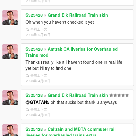
2020年05月20日
S325428
»
Grand Elk Railroad Train skin
Oh when you haven't checked it yet
查看上下文
2020年05月19日
S325428
»
Amtrak CA liveries for Overhauled
Trains mod
Thanks i really like it I haven't found one in real life
yet but I'll try to find one
查看上下文
2020年04月30日
S325428
»
Grand Elk Railroad Train skin
@GTAFAN5
oh that sucks but thank u anyways
查看上下文
2020年04月30日
S325428
»
Caltrain and MBTA commuter rail
liveries for overhauled trains extra