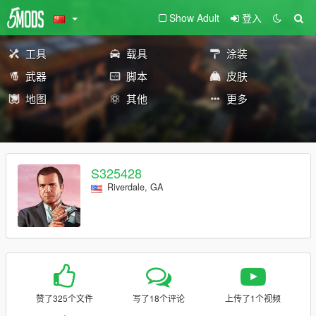
Show Adult
登入
工具
载具
涂装
武器
脚本
皮肤
地图
其他
更多
S325428
Riverdale, GA
赞了325个文件
写了18个评论
上传了1个视频