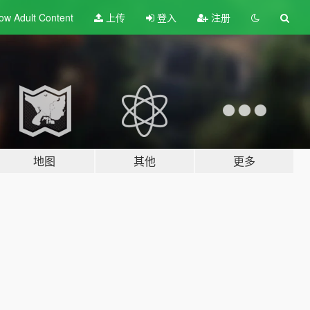
ow Adult
Content
上传
登入
注册
地图
其他
更多