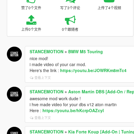
赞了0个文件
写了3个评论
上传了4个视频
上传0个文件
0个跟随者
STANCEMOTION
»
BMW M5 Touring
nice mod!
i made video of your car mod.
Here's the link :
https://youtu.be/JOWRKm8mTc4
查看上下文
STANCEMOTION
»
Aston Martin DBS [Add-On / Rep
awesome mod work dude !
i hve made video for your dbs v12 aton martin
Here :
https://youtu.be/hKcrpOAZcyI
查看上下文
STANCEMOTION
»
Kia Forte Koup [Add-On | Tunin