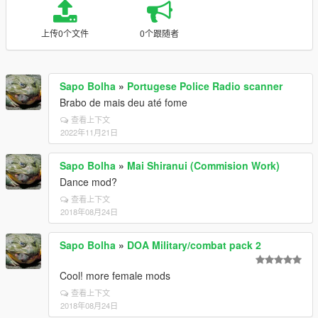
上传0个文件
0个跟随者
Sapo Bolha
»
Portugese Police Radio scanner
Brabo de mais deu até fome
查看上下文
2022年11月21日
Sapo Bolha
»
Mai Shiranui (Commision Work)
Dance mod?
查看上下文
2018年08月24日
Sapo Bolha
»
DOA Military/combat pack 2
Cool! more female mods
查看上下文
2018年08月24日