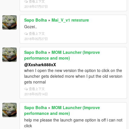
查看上下文
2018年07月07日
Sapo Bolha
»
Mai_V_v1 retexture
Gozei..
查看上下文
2018年05月27日
Sapo Bolha
»
MOM Launcher (Improve
performance and more)
@Xxshark888xX
when I open the new version the option to click on the
launcher gets deleted more when I put the old version
gets normal
查看上下文
2018年05月14日
Sapo Bolha
»
MOM Launcher (Improve
performance and more)
help me please the launch game option is off i can not
click