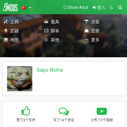
Show Adult
登入
工具
载具
涂装
武器
脚本
皮肤
地图
其他
更多
Sapo Bolha
赞了3个文件
写了14个评论
上传了0个视频