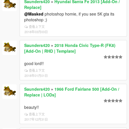
Saunders420
»
Hyundai Santa Fe 2013 [Add-On /
Replace]
@Masked
photoshop homie, if you see 5K gta its
photoshop ;)
查看上下文
2018年03月03日
Saunders420
»
2018 Honda Civic Type-R (FK8)
[Add-On | RHD | Template]
good lord!!
查看上下文
2018年01月01日
Saunders420
»
1966 Ford Fairlane 500 [Add-On /
Replace | LODs]
beauty!!
查看上下文
2017年12月31日