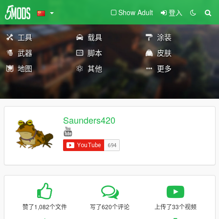
Show Adult
登入
工具
载具
涂装
武器
脚本
皮肤
地图
其他
更多
Saunders420
赞了1,082个文件
写了620个评论
上传了33个视频