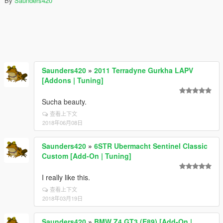
By
Saunders420
Saunders420
»
2011 Terradyne Gurkha LAPV
[Addons | Tuning]
Sucha beauty.
查看上下文
2018年06月08日
Saunders420
»
6STR Ubermacht Sentinel Classic
Custom [Add-On | Tuning]
I really like this.
查看上下文
2018年03月19日
Saunders420
»
BMW Z4 GT3 (E89) [Add-On |