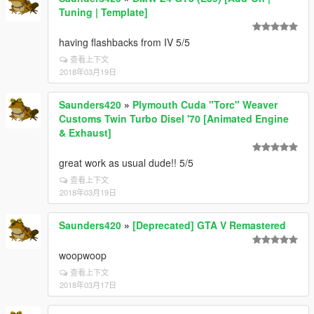
Tuning | Template]
having flashbacks from IV 5/5
查看上下文
2018年03月19日
Saunders420
»
Plymouth Cuda "Torc" Weaver
Customs Twin Turbo Disel '70 [Animated Engine
& Exhaust]
great work as usual dude!! 5/5
查看上下文
2018年03月19日
Saunders420
»
[Deprecated] GTA V Remastered
woopwoop
查看上下文
2018年03月17日