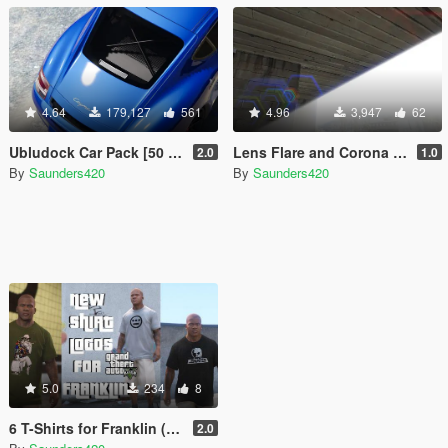
4.64
179,127
561
4.96
3,947
62
Ubludock Car Pack [50 Add-Ons]
Lens Flare and Corona Replacement
2.0
1.0
By
Saunders420
By
Saunders420
5.0
234
8
6 T-Shirts for Franklin (Hieroglyphics, Dr. Gonzo and Skull Skates)
2.0