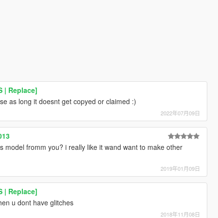
 | Replace]
se as long it doesnt get copyed or claimed :)
2022年07月09日
013
this model fromm you? i really like it wand want to make other
2019年01月09日
 | Replace]
en u dont have glitches
2018年11月08日