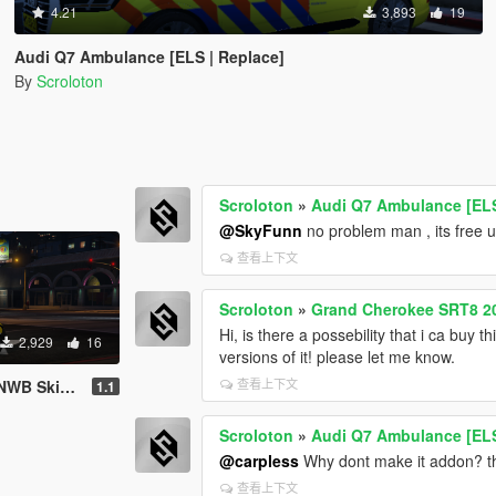
4.21
3,893
19
Audi Q7 Ambulance [ELS | Replace]
By
Scroloton
Scroloton
»
Audi Q7 Ambulance [ELS
@SkyFunn
no problem man , its free u
查看上下文
Scroloton
»
Grand Cherokee SRT8 2
Hi, is there a possebility that i ca buy 
2,929
16
versions of it! please let me know.
查看上下文
Skin [ELS]
1.1
Scroloton
»
Audi Q7 Ambulance [ELS
@carpless
Why dont make it addon? th
查看上下文