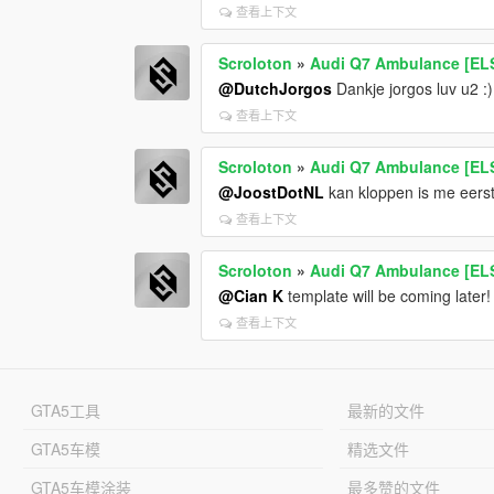
查看上下文
Scroloton
»
Audi Q7 Ambulance [ELS
@DutchJorgos
Dankje jorgos luv u2 :)
查看上下文
Scroloton
»
Audi Q7 Ambulance [ELS
@JoostDotNL
kan kloppen is me eerst
查看上下文
Scroloton
»
Audi Q7 Ambulance [ELS
@Cian K
template will be coming later! 
查看上下文
GTA5工具
最新的文件
GTA5车模
精选文件
GTA5车模涂装
最多赞的文件