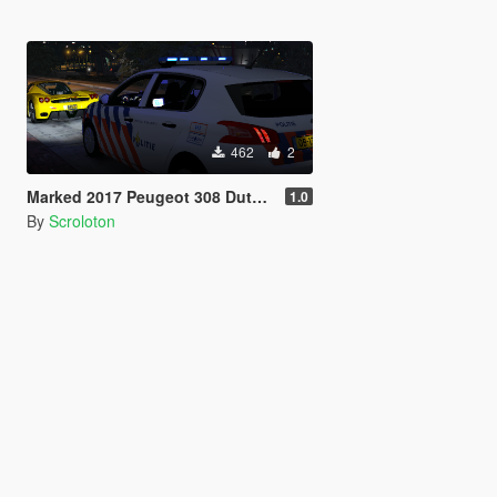
462
2
Marked 2017 Peugeot 308 Dutch Police Skin [ELS]
1.0
By
Scroloton