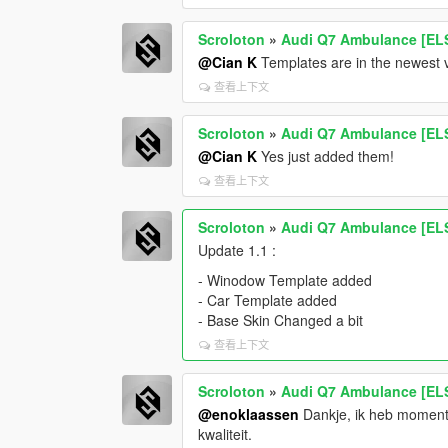
Scroloton
»
Audi Q7 Ambulance [ELS
@Cian K
Templates are in the newest v
查看上下文
Scroloton
»
Audi Q7 Ambulance [ELS
@Cian K
Yes just added them!
查看上下文
Scroloton
»
Audi Q7 Ambulance [ELS
Update 1.1 :
- Winodow Template added
- Car Template added
- Base Skin Changed a bit
查看上下文
Scroloton
»
Audi Q7 Ambulance [ELS
@enoklaassen
Dankje, ik heb momente
kwaliteit.