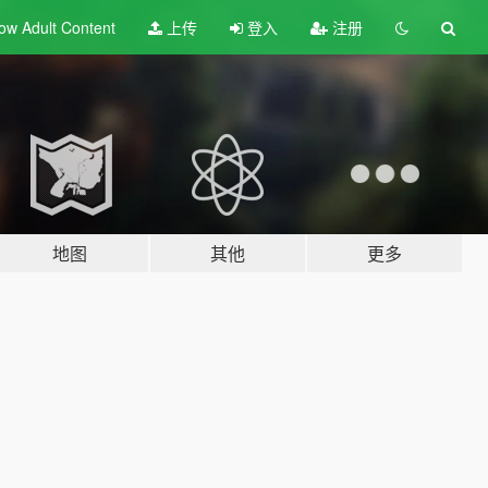
ow Adult
Content
上传
登入
注册
地图
其他
更多