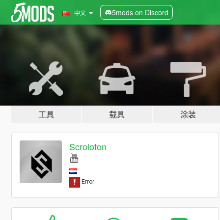
5mods on Discord
中文
工具
载具
涂装
Scroloton