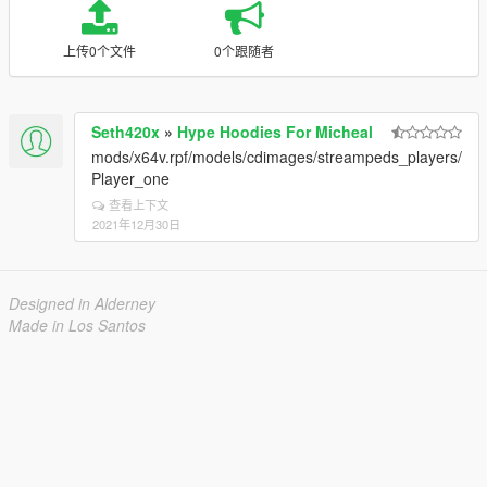
上传0个文件
0个跟随者
Seth420x
»
Hype Hoodies For Micheal
mods/x64v.rpf/models/cdimages/streampeds_players/
Player_one
查看上下文
2021年12月30日
Designed in Alderney
Made in Los Santos