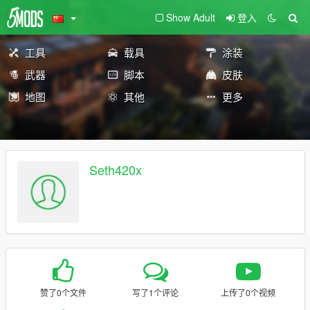
Show Adult
登入
工具
载具
涂装
武器
脚本
皮肤
地图
其他
更多
Seth420x
赞了0个文件
写了1个评论
上传了0个视频