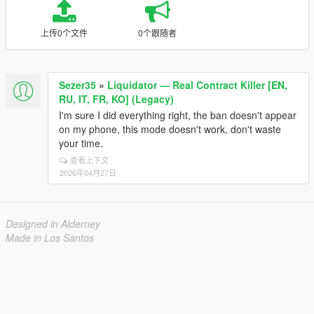
上传0个文件
0个跟随者
Sezer35
»
Liquidator — Real Contract Killer [EN,
RU, IT, FR, KO] (Legacy)
I'm sure I did everything right, the ban doesn't appear
on my phone, this mode doesn't work, don't waste
your time.
查看上下文
2026年04月27日
Designed in Alderney
Made in Los Santos