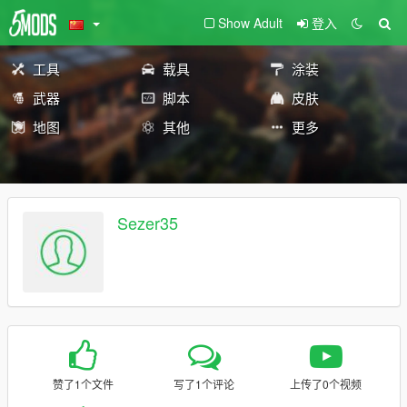
Show Adult
登入
工具
载具
涂装
武器
脚本
皮肤
地图
其他
更多
Sezer35
赞了1个文件
写了1个评论
上传了0个视频