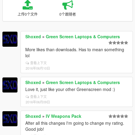
上传0个文件
0个跟随者
Shoxed
»
Green Screen Laptops & Computers
More likes than downloads. Has to mean something
lol
查看上下文
2016年06月10日
Shoxed
»
Green Screen Laptops & Computers
Love it, just like your other Greenscreen mod :)
查看上下文
2016年06月09日
Shoxed
»
IV Weapons Pack
After all this changes I'm going to change my rating.
Good job!