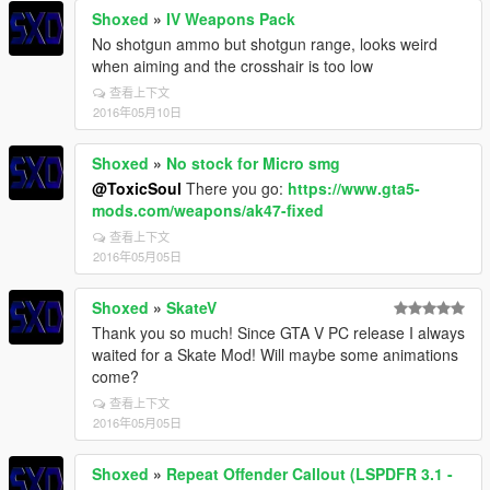
Shoxed
»
IV Weapons Pack
No shotgun ammo but shotgun range, looks weird
when aiming and the crosshair is too low
查看上下文
2016年05月10日
Shoxed
»
No stock for Micro smg
@ToxicSoul
There you go:
https://www.gta5-
mods.com/weapons/ak47-fixed
查看上下文
2016年05月05日
Shoxed
»
SkateV
Thank you so much! Since GTA V PC release I always
waited for a Skate Mod! Will maybe some animations
come?
查看上下文
2016年05月05日
Shoxed
»
Repeat Offender Callout (LSPDFR 3.1 -