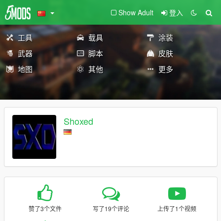
Show Adult
登入
工具
载具
涂装
武器
脚本
皮肤
地图
其他
更多
Shoxed
赞了3个文件
写了19个评论
上传了1个视频