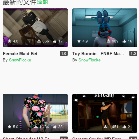
最新的文件
(全部)
4.0
666
17
4.9
989
16
Female Maid Set
Toy Bonnie - FNAF Mask [ Female/Male ]
1.0
1.0
By
SnowFlocke
By
SnowFlocke
5.0
1,434
33
1,451
21
Short Qipao for MP Female
Scream Set for MP Female
1.0
1.0