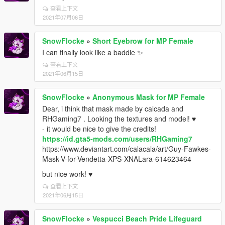
查看上下文
2021年07月06日
SnowFlocke
»
Short Eyebrow for MP Female
I can finally look like a baddie ✨
查看上下文
2021年06月15日
SnowFlocke
»
Anonymous Mask for MP Female
Dear, i think that mask made by calcada and
RHGaming7 . Looking the textures and model! ♥
- it would be nice to give the credits!
https://id.gta5-mods.com/users/RHGaming7
https://www.deviantart.com/calacala/art/Guy-Fawkes-
Mask-V-for-Vendetta-XPS-XNALara-614623464
but nice work! ♥
查看上下文
2021年06月15日
SnowFlocke
»
Vespucci Beach Pride Lifeguard