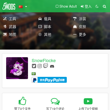
Show Adult
登入
工具
载具
涂装
武器
脚本
皮肤
地图
其他
更多
SnowFlocke
使用
捐赠
赞了0个文件
写了19个评论
上传了0个视频