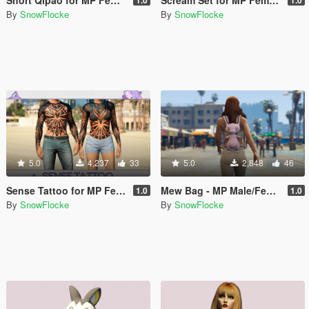
By
SnowFlocke
By
SnowFlocke
5.0
4,237
33
5.0
2,848
46
Sense Tattoo for MP Female / Male
Mew Bag - MP Male/Female
1.0
1.0
By
SnowFlocke
By
SnowFlocke