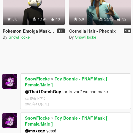
5.0
1,194
13
5.0
2,232
32
Pokemon Emolga Mask for MP Female
Cornelia Hair - Pheonix
1.0
1.0
By
SnowFlocke
By
SnowFlocke
SnowFlocke
»
Toy Bonnie - FNAF Mask [
Female/Male ]
@That1DutchGuy
for trevor? we can make
查看上下文
2023年11月07日
SnowFlocke
»
Toy Bonnie - FNAF Mask [
Female/Male ]
@moxxqc
yess!