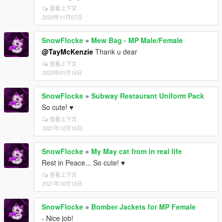
查看上下文
2023年11月07日
SnowFlocke
»
Mew Bag - MP Male/Female
@TayMcKenzie
Thank u dear
查看上下文
2023年01月16日
SnowFlocke
»
Subway Restaurant Uniform Pack
So cute! ♥
查看上下文
2021年12月15日
SnowFlocke
»
My May cat from in real life
Rest in Peace... So cute! ♥
查看上下文
2021年10月13日
SnowFlocke
»
Bomber Jackets for MP Female
- Nice job!