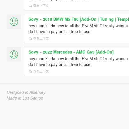
查看上下文
Sovy
»
2018 BMW M5 F90 [Add-On | Tuning | Templ
hey man kinda new to all the FiveM stuff i really wanna
do i have to pay or is it free to use
查看上下文
Sovy
»
2022 Mercedes - AMG G63 [Add-On]
hey man kinda new to all the FiveM stuff i really wanna
do i have to pay or is it free to use
查看上下文
Designed in Alderney
Made in Los Santos