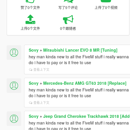
赞了0个文件
写了5个评论
上传了0个视频
上传0个文件
0个跟随者
Sovy
»
Mitsubishi Lancer EVO 8 MR [Tuning]
hey man kinda new to all the FiveM stuff i really wanna
do i have to pay or is it free to use
查看上下文
Sovy
»
Mercedes-Benz AMG GT63 2018 [Replace]
hey man kinda new to all the FiveM stuff i really wanna
do i have to pay or is it free to use
查看上下文
Sovy
»
Jeep Grand Cherokee Trackhawk 2018 [Add
hey man kinda new to all the FiveM stuff i really wanna
do i have to pay or is it free to use