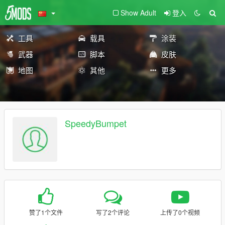
Show Adult
登入
工具
载具
涂装
武器
脚本
皮肤
地图
其他
更多
SpeedyBumpet
赞了1个文件
写了2个评论
上传了0个视频